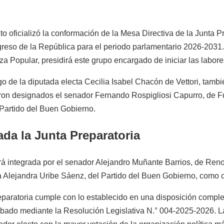
to oficializó la conformación de la Mesa Directiva de la Junta P
greso de la República para el periodo parlamentario 2026-2031
rza Popular, presidirá este grupo encargado de iniciar las labo
go de la diputada electa Cecilia Isabel Chacón de Vettori, tam
eron designados el senador Fernando Rospigliosi Capurro, de Fu
 Partido del Buen Gobierno.
da la Junta Preparatoria
rá integrada por el senador Alejandro Muñante Barrios, de Ren
a Alejandra Uribe Sáenz, del Partido del Buen Gobierno, como c
eparatoria cumple con lo establecido en una disposición compl
bado mediante la Resolución Legislativa N.° 004-2025-2026. L