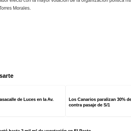
dor electo con la mayor votación de la organización política m
Torres Morales.
sarte
asacalle de Luces en la Av.
Los Canarios paralizan 30% d
contra pasaje de S/1
ectó hasta 2 mil m² de vegetación en El Pasto