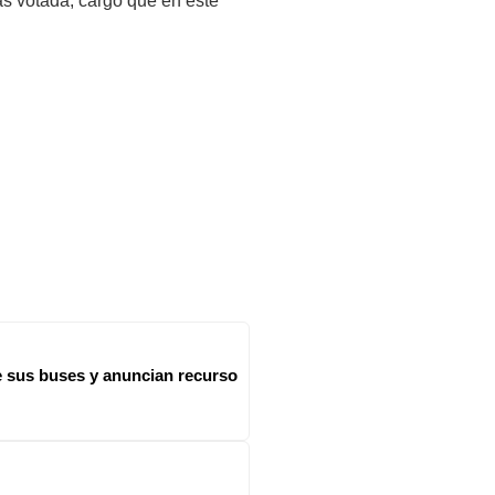
ás votada, cargo que en este
e sus buses y anuncian recurso