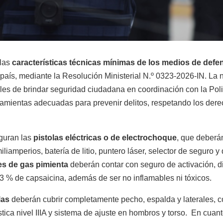
las
características técnicas mínimas de los medios de defe
país, mediante la Resolución Ministerial N.º 0323-2026-IN. La 
es de brindar seguridad ciudadana en coordinación con la Poli
amientas adecuadas para prevenir delitos, respetando los der
iguran las
pistolas eléctricas o de electrochoque
, que deberá
liamperios, batería de litio, puntero láser, selector de seguro 
es de gas pimienta
deberán contar con seguro de activación, di
3 % de capsaicina, además de ser no inflamables ni tóxicos.
las
deberán cubrir completamente pecho, espalda y laterales, co
stica nivel IIIA y sistema de ajuste en hombros y torso. En cuan