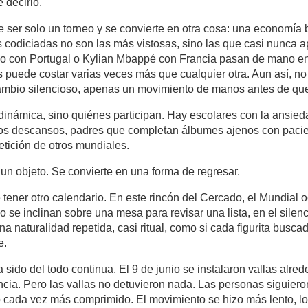
 decirlo.
e ser solo un torneo y se convierte en otra cosa: una economía 
ás codiciadas no son las más vistosas, sino las que casi nunca 
ldo con Portugal o Kylian Mbappé con Francia pasan de mano 
as puede costar varias veces más que cualquier otra. Aun así, n
ambio silencioso, apenas un movimiento de manos antes de que
dinámica, sino quiénes participan. Hay escolares con la ansieda
los descansos, padres que completan álbumes ajenos con pacien
tición de otros mundiales.
 un objeto. Se convierte en una forma de regresar.
 tener otro calendario. En este rincón del Cercado, el Mundial o
o se inclinan sobre una mesa para revisar una lista, en el silen
a naturalidad repetida, casi ritual, como si cada figurita busca
e.
sido del todo continua. El 9 de junio se instalaron vallas alrede
ncia. Pero las vallas no detuvieron nada. Las personas siguieron
 cada vez más comprimido. El movimiento se hizo más lento, lo