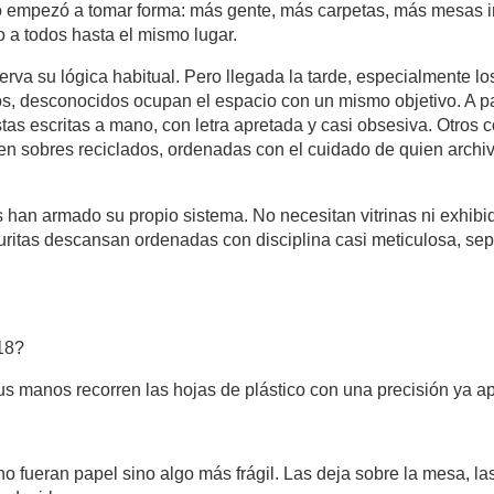
 empezó a tomar forma: más gente, más carpetas, más mesas i
o a todos hasta el mismo lugar.
va su lógica habitual. Pero llegada la tarde, especialmente los
os, desconocidos ocupan el espacio con un mismo objetivo. A par
tas escritas a mano, con letra apretada y casi obsesiva. Otros 
en sobres reciclados, ordenadas con el cuidado de quien archi
han armado su propio sistema. No necesitan vitrinas ni exhibi
guritas descansan ordenadas con disciplina casi meticulosa, sepa
18?
us manos recorren las hojas de plástico con una precisión ya a
 fueran papel sino algo más frágil. Las deja sobre la mesa, las 