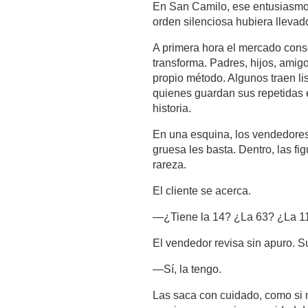
En San Camilo, ese entusiasmo
orden silenciosa hubiera llevad
A primera hora el mercado conser
transforma. Padres, hijos, amig
propio método. Algunos traen lis
quienes guardan sus repetidas 
historia.  
En una esquina, los vendedores 
gruesa les basta. Dentro, las fi
rareza.
El cliente se acerca.
—¿Tiene la 14? ¿La 63? ¿La 1
El vendedor revisa sin apuro. S
—Sí, la tengo.
Las saca con cuidado, como si no