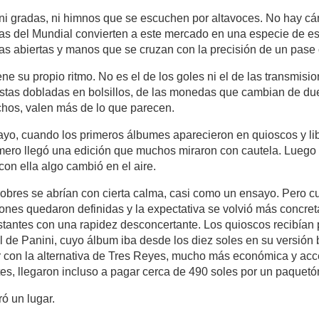
i gradas, ni himnos que se escuchen por altavoces. No hay c
ías del Mundial convierten a este mercado en una especie de est
as abiertas y manos que se cruzan con la precisión de un pase 
ene su propio ritmo. No es el de los goles ni el de las transmision
listas dobladas en bolsillos, de las monedas que cambian de du
chos, valen más de lo que parecen.
, cuando los primeros álbumes aparecieron en quioscos y lib
ero llegó una edición que muchos miraron con cautela. Luego apa
con ella algo cambió en el aire.
s sobres se abrían con cierta calma, casi como un ensayo. Pero 
ones quedaron definidas y la expectativa se volvió más concreta
tantes con una rapidez desconcertante. Los quioscos recibían 
l de Panini, cuyo álbum iba desde los diez soles en su versión b
r con la alternativa de Tres Reyes, mucho más económica y acce
es, llegaron incluso a pagar cerca de 490 soles por un paquetó
ó un lugar.