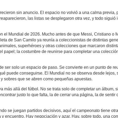
recieron sin anuncio. El espacio no volvió a una calma previa, 
eaparecieron, las listas se desplegaron otra vez, y todo siguió 
n el Mundial de 2026. Mucho antes de que Messi, Cristiano o M
leta de San Camilo ya reunía a coleccionistas de distintas gener
nimales, superhéroes y otras colecciones que marcaron distinta
el papel; la costumbre de reunirse para completar una colección
de ser solo un espacio de paso. Se convierte en un punto de reu
 qué puede conseguirse. El Mundial no se observa desde lejos, 
s y sobres que se abren como pequeñas apuestas.
 más allá del fútbol. No se trata solo de completar un álbum, si
encontrar justo lo que falta, la de cerrar una página, la de senti
ndo se juegan partidos decisivos, aquí el campeonato tiene otra 
 y encuentro. Hay negociación y azar. Hay, sobre todo, una co