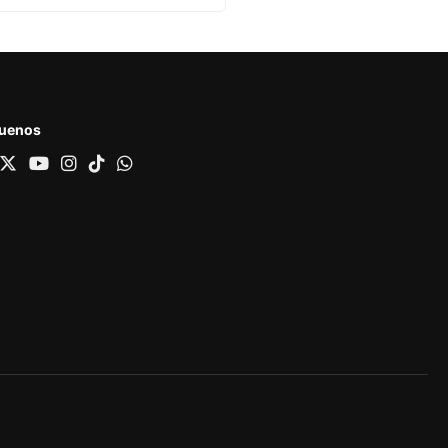
guenos