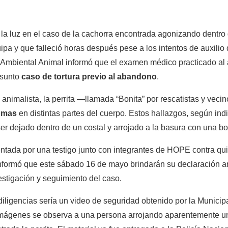
la luz en el caso de la cachorra encontrada agonizando dentro
quipa y que falleció horas después pese a los intentos de auxilio
Ambiental Animal informó que el examen médico practicado al
esunto
caso de tortura previo al abandono
.
animalista, la perrita —llamada “Bonita” por rescatistas y vec
omas
 en distintas partes del cuerpo. Estos hallazgos, según indi
er dejado dentro de un costal y arrojado a la basura con una bo
ntada por una testigo junto con integrantes de HOPE contra qui
nformó que este sábado 16 de mayo brindarán su declaración ant
estigación y seguimiento del caso.
diligencias sería un video de seguridad obtenido por la Municipa
 imágenes se observa a una persona arrojando aparentemente un b