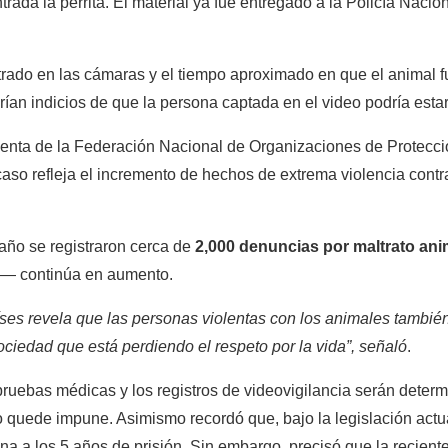
ada la perrita. El material ya fue entregado a la Policía Nacion
trado en las cámaras y el tiempo aproximado en que el animal fu
rían indicios de que la persona captada en el video podría est
enta de la Federación Nacional de Organizaciones de Protecció
so refleja el incremento de hechos de extrema violencia contr
 año se registraron cerca de
 2,000 denuncias por maltrato ani
ió— continúa en aumento.
aíses revela que las personas violentas con los animales también
iedad que está perdiendo el respeto por la vida”, señaló
.
ruebas médicas y los registros de videovigilancia serán determin
so quede impune. Asimismo 
recordó que, bajo la legislación actu
na a los 5 años de prisión. Sin embargo, precisó que la reciente