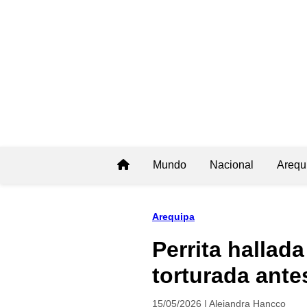
Mundo
Nacional
Arequ
Arequipa
Perrita hallad
torturada ant
15/05/2026 | Alejandra Hancco