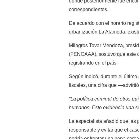
donde posteriormente fue encontr
correspondientes.
De acuerdo con el horario regis
urbanización La Alameda, existi
Milagros Tovar Mendoza, presid
(FENOAAA), sostuvo que este ca
registrando en el país.
Según indicó, durante el último
fiscales, una cifra que —advirt
“La política criminal de otros p
humanos. Esto evidencia una soc
La especialista añadió que las p
responsable y evitar que el ca
podría enfrentar una pena cerca