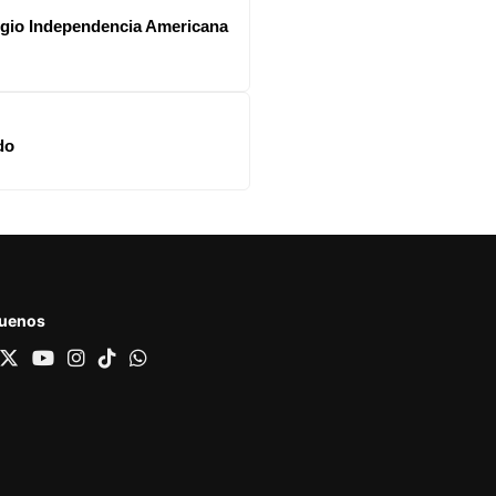
legio Independencia Americana
do
guenos