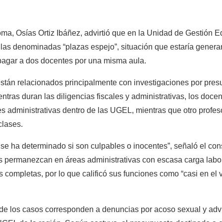
oma, Osías Ortiz Ibáñez, advirtió que en la Unidad de Gestión 
 las denominadas “plazas espejo”, situación que estaría gener
 pagar a dos docentes por una misma aula.
están relacionados principalmente con investigaciones por presu
entras duran las diligencias fiscales y administrativas, los docen
es administrativas dentro de las UGEL, mientras que otro profeso
clases.
se ha determinado si son culpables o inocentes”, señaló el con
s permanezcan en áreas administrativas con escasa carga labora
completas, por lo que calificó sus funciones como “casi en el v
 de los casos corresponden a denuncias por acoso sexual y advir