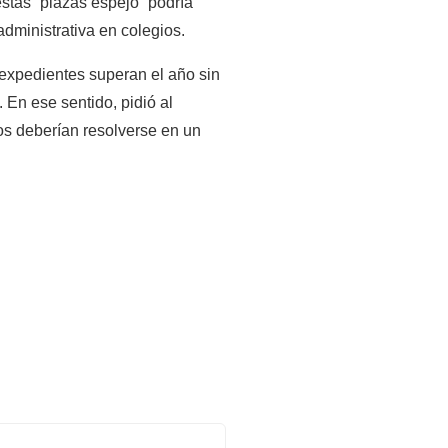
stas “plazas espejo” podría 
administrativa en colegios.
expedientes superan el año sin 
En ese sentido, pidió al 
os deberían resolverse en un 