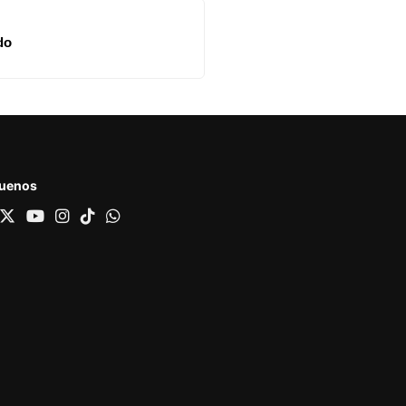
do
guenos