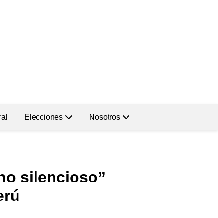
ral
Elecciones
Nosotros
no silencioso”
erú