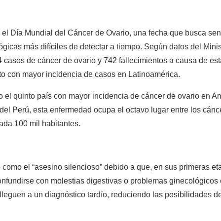
 Día Mundial del Cáncer de Ovario, una fecha que busca sensib
icas más difíciles de detectar a tiempo. Según datos del Minist
 casos de cáncer de ovario y 742 fallecimientos a causa de esta
nto con mayor incidencia de casos en Latinoamérica.
o el quinto país con mayor incidencia de cáncer de ovario en A
el Perú, esta enfermedad ocupa el octavo lugar entre los cánce
ada 100 mil habitantes.
 como el “asesino silencioso” debido a que, en sus primeras eta
nfundirse con molestias digestivas o problemas ginecológicos c
eguen a un diagnóstico tardío, reduciendo las posibilidades de